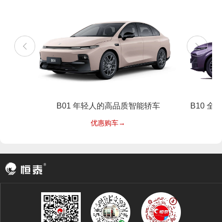
B01 年轻人的高品质智能轿车
B10 全
优惠购车→